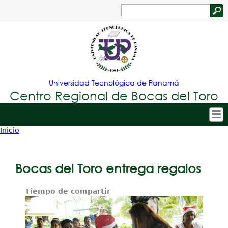
Jump to navigation
Buscar
Formulario
de
búsqueda
Universidad Tecnológica de Panamá
Centro Regional de Bocas del Toro
Inicio
Tropical
Inicio
Usted
Menu
Nuestro Centro
está
Bocas del Toro entrega regalos
Principal
Admisión
aquí
Tiempo de compartir
Oferta Académica
Estudiantes