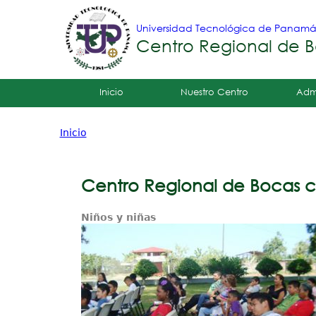
Universidad Tecnológica de Panam
Centro Regional de B
Tropical
Inicio
Nuestro Centro
Adm
Menu
Inicio
Principal
Usted
está
Centro Regional de Bocas c
aquí
Niños y niñas