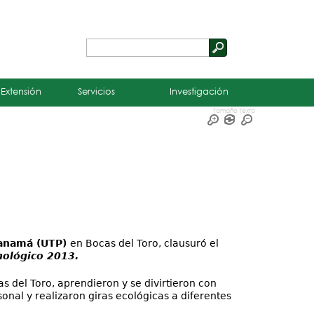
Buscar
Formulario
de
 Extensión
Servicios
Investigación
búsqueda
Tamaño Texto
Panamá (UTP)
en Bocas del Toro, clausuró el
nológico 2013.
as del Toro, aprendieron y se divirtieron con
onal y realizaron giras ecológicas a diferentes