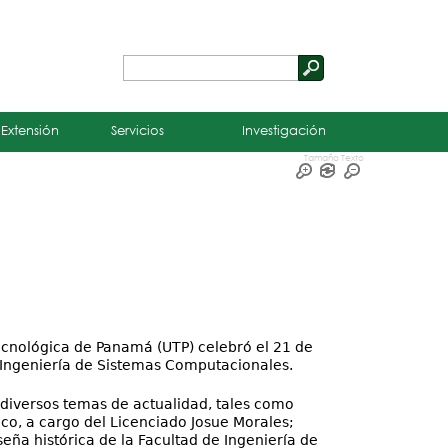
Buscar
Formulario
de
 Extensión
Servicios
Investigación
búsqueda
Tamaño Texto
Tecnológica de Panamá (UTP) celebró el 21 de
e Ingeniería de Sistemas Computacionales.
 diversos temas de actualidad, tales como
co, a cargo del Licenciado Josue Morales;
eña histórica de la Facultad de Ingeniería de