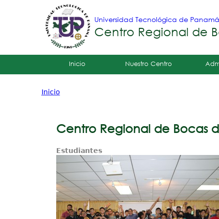
Universidad Tecnológica de Panam
Centro Regional de B
Tropical
Inicio
Nuestro Centro
Adm
Menu
Inicio
Principal
Usted
está
Centro Regional de Bocas de
aquí
Estudiantes