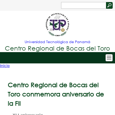
Jump to navigation
Buscar
Formulario
de
búsqueda
Universidad Tecnológica de Panamá
Centro Regional de Bocas del Toro
Inicio
Tropical
Inicio
Usted
Menu
Nuestro Centro
está
Centro Regional de Bocas del
Principal
Admisión
aquí
Toro conmemora aniversario de
Oferta Académica
la FII
Estudiantes