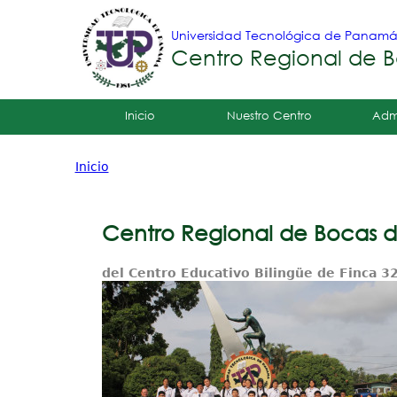
Universidad Tecnológica de Panam
Centro Regional de B
Tropical
Inicio
Nuestro Centro
Adm
Menu
Inicio
Principal
Usted
está
Centro Regional de Bocas de
aquí
del Centro Educativo Bilingüe de Finca 3