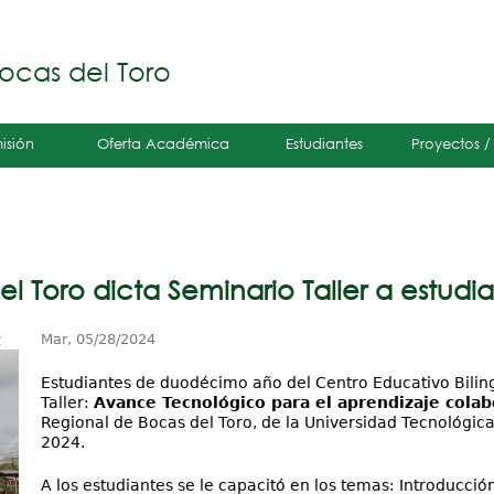
Jump to navigation
á
ocas del Toro
isión
Oferta Académica
Estudiantes
Proyectos /
l Toro dicta Seminario Taller a estud
2
Mar, 05/28/2024
Estudiantes de duodécimo año del Centro Educativo Biling
Taller:
Avance Tecnológico para el aprendizaje colabo
Regional de Bocas del Toro, de la Universidad Tecnológic
2024.
A los estudiantes se le capacitó en los temas: Introducció