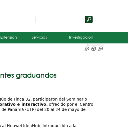
Buscar
Formulario
de
 Extensión
Servicios
Investigación
búsqueda
Tamaño Texto
iantes graduandos
üe de Finca 32, participaron del Seminario
rativo e interactivo,
ofrecido por el Centro
a de Panamá (UTP) del 20 al 24 de mayo de
n al Huawei IdeaHub, Introducción a la