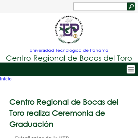
Jump to navigation
Buscar
Formulario
de
búsqueda
Universidad Tecnológica de Panamá
Centro Regional de Bocas del Toro
Inicio
Tropical
Inicio
Usted
Menu
Nuestro Centro
está
Centro Regional de Bocas del
Principal
Admisión
aquí
Toro realiza Ceremonia de
Oferta Académica
Graduación
Estudiantes