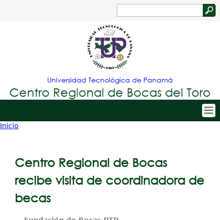
Jump to navigation
Buscar
Formulario
de
búsqueda
Universidad Tecnológica de Panamá
Centro Regional de Bocas del Toro
Inicio
Tropical
Inicio
Usted
Menu
Nuestro Centro
está
Centro Regional de Bocas
Principal
Admisión
aquí
recibe visita de coordinadora de
Oferta Académica
becas
Estudiantes