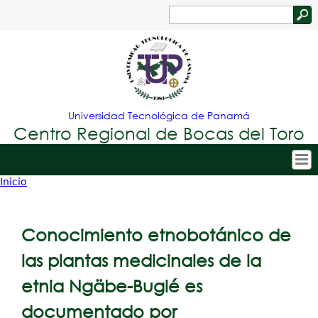
Jump to navigation
Buscar
Formulario
de
búsqueda
Universidad Tecnológica de Panamá
Centro Regional de Bocas del Toro
Inicio
Tropical
Inicio
Usted
Menu
Nuestro Centro
está
Conocimiento etnobotánico de
Principal
Admisión
aquí
las plantas medicinales de la
Oferta Académica
etnia Ngäbe-Buglé es
Estudiantes
documentado por