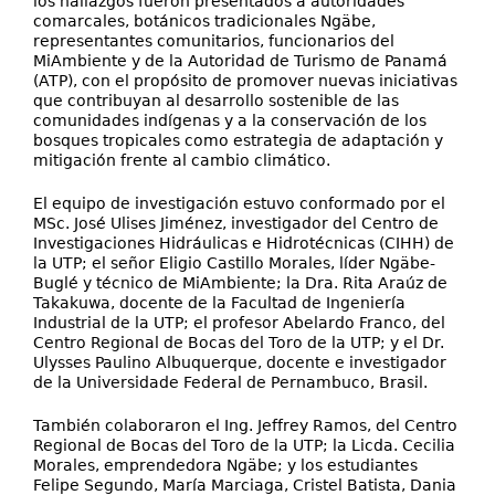
los hallazgos fueron presentados a autoridades
comarcales, botánicos tradicionales Ngäbe,
representantes comunitarios, funcionarios del
MiAmbiente y de la Autoridad de Turismo de Panamá
(ATP), con el propósito de promover nuevas iniciativas
que contribuyan al desarrollo sostenible de las
comunidades indígenas y a la conservación de los
bosques tropicales como estrategia de adaptación y
mitigación frente al cambio climático.
El equipo de investigación estuvo conformado por el
MSc. José Ulises Jiménez, investigador del Centro de
Investigaciones Hidráulicas e Hidrotécnicas (CIHH) de
la UTP; el señor Eligio Castillo Morales, líder Ngäbe-
Buglé y técnico de MiAmbiente; la Dra. Rita Araúz de
Takakuwa, docente de la Facultad de Ingeniería
Industrial de la UTP; el profesor Abelardo Franco, del
Centro Regional de Bocas del Toro de la UTP; y el Dr.
Ulysses Paulino Albuquerque, docente e investigador
de la Universidade Federal de Pernambuco, Brasil.
También colaboraron el Ing. Jeffrey Ramos, del Centro
Regional de Bocas del Toro de la UTP; la Licda. Cecilia
Morales, emprendedora Ngäbe; y los estudiantes
Felipe Segundo, María Marciaga, Cristel Batista, Dania