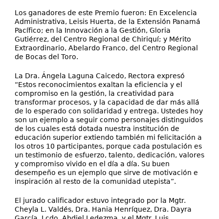
Los ganadores de este Premio fueron: En Excelencia
Administrativa, Leisis Huerta, de la Extensión Panamá
Pacífico; en la Innovación a la Gestión, Gloria
Gutiérrez, del Centro Regional de Chiriquí; y Mérito
Extraordinario, Abelardo Franco, del Centro Regional
de Bocas del Toro.
La Dra. Ángela Laguna Caicedo, Rectora expresó
“Estos reconocimientos exaltan la eficiencia y el
compromiso en la gestión, la creatividad para
transformar procesos, y la capacidad de dar más allá
de lo esperado con solidaridad y entrega. Ustedes hoy
son un ejemplo a seguir como personajes distinguidos
de los cuales está dotada nuestra institución de
educación superior extiendo también mi felicitación a
los otros 10 participantes, porque cada postulación es
un testimonio de esfuerzo, talento, dedicación, valores
y compromiso vivido en el día a día. Su buen
desempeño es un ejemplo que sirve de motivación e
inspiración al resto de la comunidad utepista”.
El jurado calificador estuvo integrado por la Mgtr.
Cheyla L. Valdés, Dra. Hania Henríquez, Dra. Dayra
García, Lcdo. Abdiel Ledezma, y el Mgtr. Luis