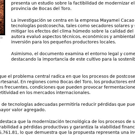
presenta un estudio sobre la factibilidad de modernizar e
provincia de Bocas del Toro.
La investigación se centra en la empresa Mayamei Cacao 
tecnologías postcosecha, tales como secadores solares 
mitigar los efectos del clima húmedo sobre la calidad del
autora evaluó aspectos técnicos, económicos y ambientale
to
l
inversión para los pequeños productores locales.
Asimismo, el documento examina el entorno legal y come
destacando la importancia de este cultivo para la sosten
 que el problema central radica en que los procesos de postcos
tesanal. En regiones como Bocas del Toro, los productores enfre
nes frecuentes, condiciones que pueden provocar fermentacione
etitividad en los mercados internacionales.
 de tecnologías adecuadas permitiría reducir pérdidas que pue
mayor valor agregado.
se destaca que la modernización tecnológica de los procesos d
bilidad a pérdidas productivas y garantiza la viabilidad financ
6,761.81, lo que demuestra que la propuesta representa una in