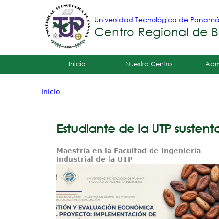
Universidad Tecnológica de Panam
Centro Regional de B
Tropical
Inicio
Nuestro Centro
Adm
Menu
Inicio
Principal
Usted
está
Estudiante de la UTP susten
aquí
Maestría en la Facultad de Ingeniería
Industrial de la UTP