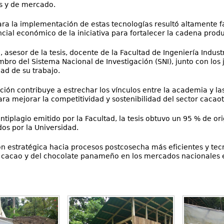
as y de mercado.
ra la implementación de estas tecnologías resultó altamente fa
cial económico de la iniciativa para fortalecer la cadena produ
ti, asesor de la tesis, docente de la Facultad de Ingeniería Indus
mbro del Sistema Nacional de Investigación (SNI), junto con lo
dad de su trabajo.
ción contribuye a estrechar los vínculos entre la academia y l
ara mejorar la competitividad y sostenibilidad del sector cacao
iplagio emitido por la Facultad, la tesis obtuvo un 95 % de ori
os por la Universidad.
ón estratégica hacia procesos postcosecha más eficientes y tec
l cacao y del chocolate panameño en los mercados nacionales e