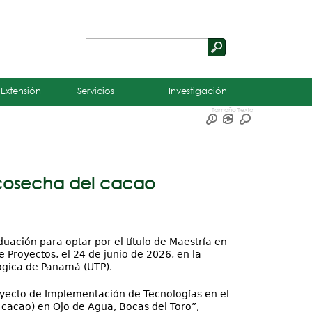
Buscar
Formulario
de
 Extensión
Servicios
Investigación
búsqueda
Tamaño Texto
stcosecha del cacao
uación para optar por el título de Maestría en
 Proyectos, el 24 de junio de 2026, en la
lógica de Panamá (UTP).
royecto de Implementación de Tecnologías en el
cacao) en Ojo de Agua, Bocas del Toro”,