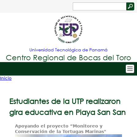
Jump to navigation
Buscar
Formulario
de
búsqueda
Universidad Tecnológica de Panamá
Centro Regional de Bocas del Toro
Inicio
Tropical
Inicio
Usted
Menu
Nuestro Centro
está
Estudiantes de la UTP realizaron
Principal
Admisión
aquí
gira educativa en Playa San San
Oferta Académica
Apoyando el proyecto “Monitoreo y
Estudiantes
Conservación de la Tortugas Marinas"