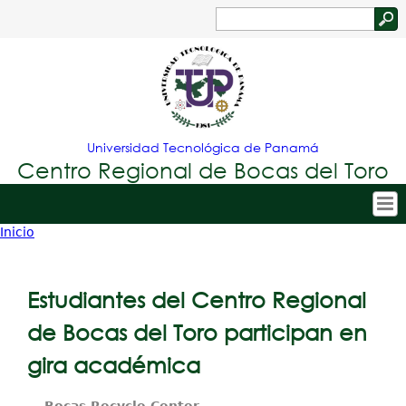
Jump to navigation
Buscar
Formulario
de
búsqueda
Universidad Tecnológica de Panamá
Centro Regional de Bocas del Toro
Inicio
Tropical
Inicio
Usted
Menu
Nuestro Centro
está
Estudiantes del Centro Regional
Principal
Admisión
aquí
de Bocas del Toro participan en
Oferta Académica
gira académica
Estudiantes