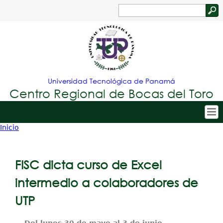
Jump to navigation
Buscar
Formulario
de
búsqueda
Universidad Tecnológica de Panamá
Centro Regional de Bocas del Toro
Inicio
Tropical
Inicio
Usted
Menu
Nuestro Centro
está
FISC dicta curso de Excel
Principal
Admisión
aquí
intermedio a colaboradores de
Oferta Académica
UTP
Estudiantes