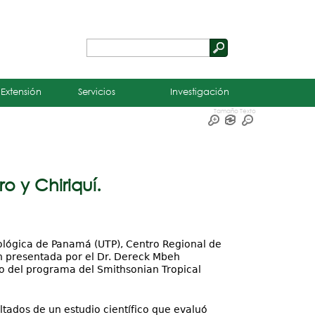
Buscar
Formulario
de
 Extensión
Servicios
Investigación
búsqueda
Tamaño Texto
o y Chiriquí.
nológica de Panamá (UTP), Centro Regional de
ón presentada por el Dr. Dereck Mbeh
o del programa del Smithsonian Tropical
ltados de un estudio científico que evaluó