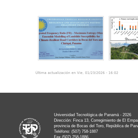
Última actualización en Vie, 01/23/2026 - 16:02
Universidad Tecnológica de Panamá - 2026
Dirección: Finca 13, Corregimiento de El Empa
provincia de Bocas del Toro, República de Pa
Teléfono: (507) 758-1887
Fax (507) 758-1886