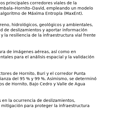
los principales corredores viales de la
l Rambala–Hornito–David, empleando un modelo
 algoritmo de Máxima Entropía (MaxEnt).
rreno, hidrológicos, geológicos y ambientales,
ad de deslizamientos y aportar información
y la resiliencia de la infraestructura vial frente
ptura de imágenes aéreas, así como en
ales para el análisis espacial y la validación
ctores de Hornito, Buri y el corredor Punta
fianza del 95 % y 99 %. Asimismo, se determinó
os de Hornito, Bajo Cedro y Valle de Agua
s en la ocurrencia de deslizamientos,
mitigación para proteger la infraestructura