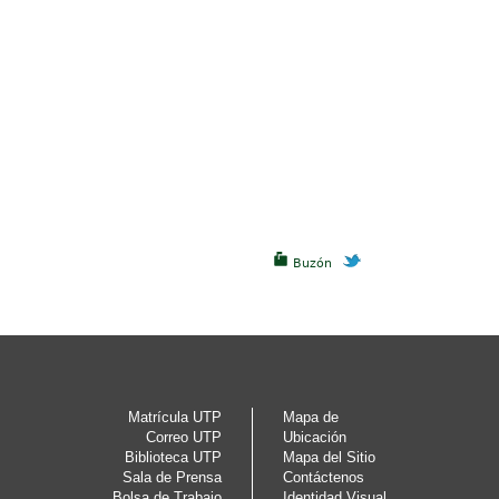
Buzón
Matrícula UTP
Mapa de
Correo UTP
Ubicación
Biblioteca UTP
Mapa del Sitio
Sala de Prensa
Contáctenos
Bolsa de Trabajo
Identidad Visual