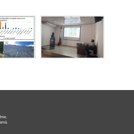
lme,
namá.