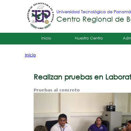
Universidad Tecnológica de Panam
Centro Regional de B
Tropical
Inicio
Nuestro Centro
Adm
Menu
Inicio
Principal
Usted
está
Realizan pruebas en Laborat
aquí
Pruebas al concreto