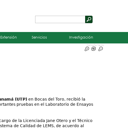
Buscar
Formulario
de
 Extensión
Servicios
Investigación
búsqueda
Tamaño Texto
Panamá (UTP)
en Bocas del Toro, recibió la
portantes pruebas en el Laboratorio de Ensayos
cargo de la Licenciada Jane Otero y el Técnico
istema de Calidad de LEMS, de acuerdo al