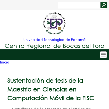
Jump to navigation
Buscar
Formulario
de
búsqueda
Universidad Tecnológica de Panamá
Centro Regional de Bocas del Toro
Inicio
Tropical
Inicio
Usted
Menu
Nuestro Centro
está
Sustentación de tesis de la
Principal
Admisión
aquí
Maestría en Ciencias en
Oferta Académica
Computación Móvil de la FISC
Estudiantes