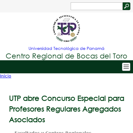
Jump to navigation
Buscar
Formulario
de
búsqueda
Universidad Tecnológica de Panamá
Centro Regional de Bocas del Toro
Inicio
Tropical
Inicio
Usted
Menu
Nuestro Centro
está
UTP abre Concurso Especial para
Principal
Admisión
aquí
Profesores Regulares Agregados
Oferta Académica
Asociados
Estudiantes