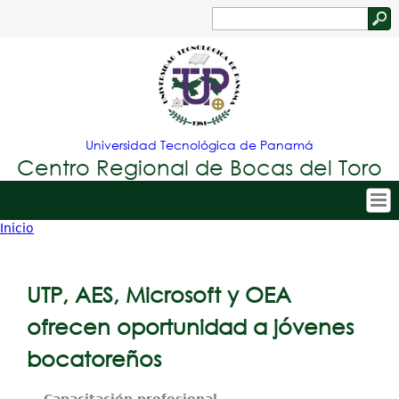
Jump to navigation
Buscar
Formulario
de
búsqueda
Universidad Tecnológica de Panamá
Centro Regional de Bocas del Toro
Inicio
Tropical
Inicio
Usted
Menu
Nuestro Centro
está
UTP, AES, Microsoft y OEA
Principal
Admisión
aquí
ofrecen oportunidad a jóvenes
Oferta Académica
bocatoreños
Estudiantes