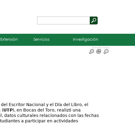
Buscar
Formulario
de
 Extensión
Servicios
Investigación
búsqueda
Tamaño Texto
l Escritor Nacional y el Día del Libro, el
 (
UTP
), en Bocas del Toro, realizó una
, datos culturales relacionados con las fechas
tudiantes a participar en actividades