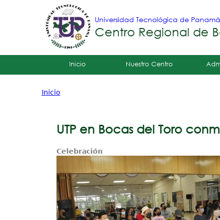
Universidad Tecnológica de Panam
Centro Regional de B
Tropical
Inicio
Nuestro Centro
Adm
Menu
Inicio
Principal
Usted
está
UTP en Bocas del Toro con
aquí
Celebración