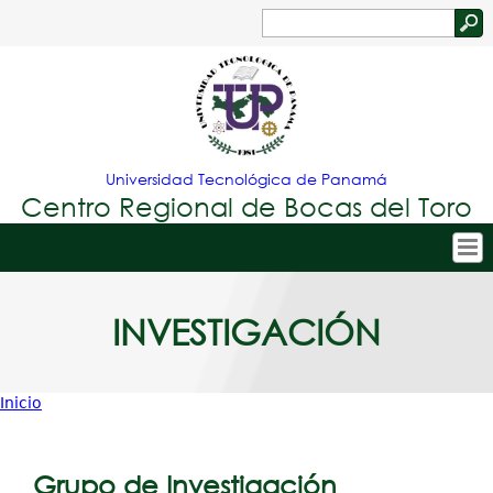
Jump to navigation
Buscar
Formulario
de
búsqueda
Universidad Tecnológica de Panamá
Centro Regional de Bocas del Toro
Tropical
Inicio
INVESTIGACIÓN
Menu
Nuestro Centro
Principal
Admisión
Inicio
Oferta Académica
Usted
Estudiantes
está
Grupo de Investigación