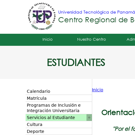
Universidad Tecnológica de Panam
Centro Regional de B
Tropical
Inicio
Nuestro Centro
Adm
Menu
ESTUDIANTES
Principal
Inicio
Calendario
Usted
Matrícula
Programas de Inclusión e
está
Orientaci
Integración Universitaria
Servicios al Estudiante
aquí
Cultura
"Por el 
Deporte