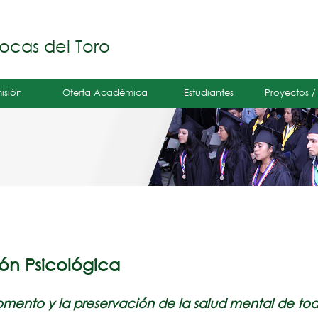
Jump to navigation
á
ocas del Toro
isión
Oferta Académica
Estudiantes
Proyectos /
ón Psicológica
fomento y la preservación de la salud mental de to