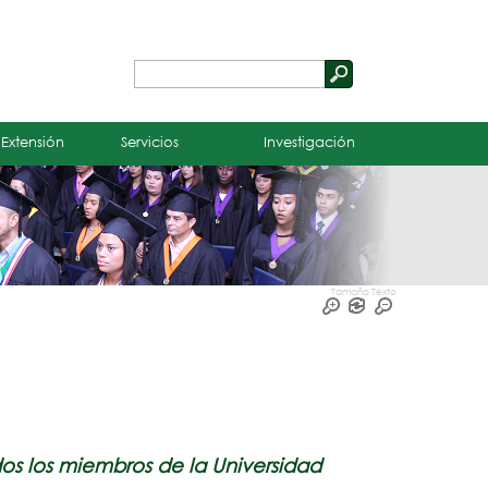
Buscar
Formulario
de
 Extensión
Servicios
Investigación
búsqueda
Tamaño Texto
dos los miembros de la Universidad