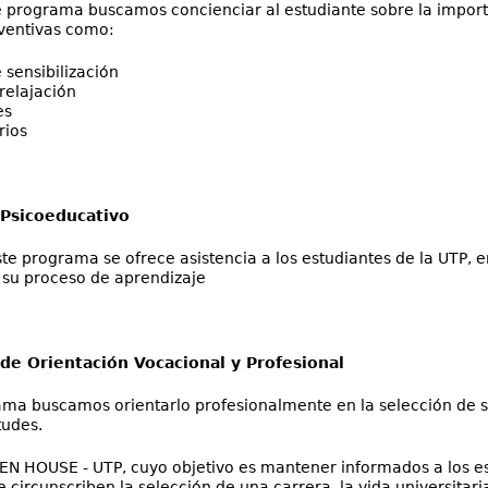
e programa buscamos concienciar al estudiante sobre la import
ventivas como:
 sensibilización
 relajación
es
rios
Psicoeducativo
te programa se ofrece asistencia a los estudiantes de la UTP,
n su proceso de aprendizaje
de Orientación Vocacional y Profesional
ma buscamos orientarlo profesionalmente en la selección de su
itudes.
N HOUSE - UTP, cuyo objetivo es mantener informados a los e
 circunscriben la selección de una carrera, la vida universitari