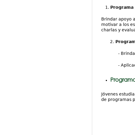
Programa 
Brindar apoyo a
motivar a los e
charlas y evalu
2.
Programa
- Brindar apoyo
- Aplicación d
Programa 
Jóvenes estudia
de programas pa