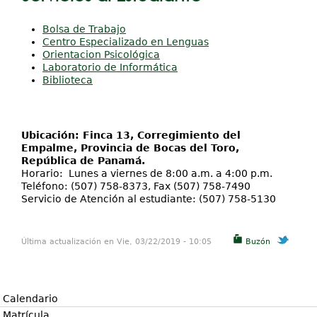
Proyectos / Extensión
aquí
Servicios
Bolsa de Trabajo
Centro Especializado en Lenguas
Investigación
Orientacion Psicológica
Laboratorio de Informática
Biblioteca
Ubicación: Finca 13, Corregimiento del
Empalme, Provincia de Bocas del Toro,
República de Panamá.
Horario: Lunes a viernes de 8:00 a.m. a 4:00 p.m.
Teléfono: (507) 758-8373, Fax (507) 758-7490
Servicio de Atención al estudiante: (507) 758-5130
Última actualización en Vie, 03/22/2019 - 10:05
Buzón
Calendario
Matrícula