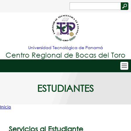
Jump to navigation
Buscar
Formulario
de
búsqueda
Universidad Tecnológica de Panamá
Centro Regional de Bocas del Toro
Tropical
Inicio
ESTUDIANTES
Menu
Nuestro Centro
Principal
Admisión
Inicio
Oferta Académica
Usted
Estudiantes
está
Servicios al Estudiante