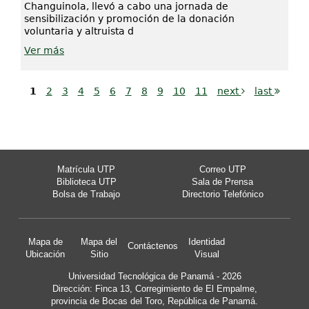
Changuinola, llevó a cabo una jornada de
sensibilización y promoción de la donación
voluntaria y altruista d
Ver más
1
2
3
4
5
6
7
8
9
10
11
next
last
Matrícula UTP
Correo UTP
Biblioteca UTP
Sala de Prensa
Bolsa de Trabajo
Directorio Telefónico
Mapa de
Mapa del
Identidad
Contáctenos
Ubicación
Sitio
Visual
Universidad Tecnológica de Panamá - 2026
Dirección: Finca 13, Corregimiento de El Empalme,
provincia de Bocas del Toro, República de Panamá.