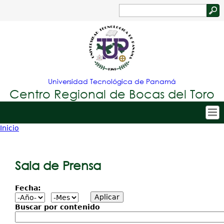
Jump to navigation
Buscar
Formulario
de
búsqueda
Universidad Tecnológica de Panamá
Centro Regional de Bocas del Toro
Inicio
Tropical
Inicio
Usted
Menu
Nuestro Centro
está
Sala de Prensa
Principal
Admisión
aquí
Fecha:
Oferta Académica
Estudiantes
Buscar por contenido