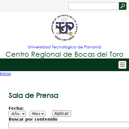
Jump to navigation
Buscar
Formulario
de
búsqueda
Universidad Tecnológica de Panamá
Centro Regional de Bocas del Toro
Inicio
Tropical
Inicio
Usted
Menu
Nuestro Centro
está
Sala de Prensa
Principal
Admisión
aquí
Fecha:
Oferta Académica
Estudiantes
Buscar por contenido