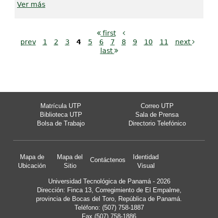
Ver más
first
prev
1
2
3
4
5
6
7
8
9
10
11
next
last
Matrícula UTP
Correo UTP
Biblioteca UTP
Sala de Prensa
Bolsa de Trabajo
Directorio Telefónico
Mapa de
Mapa del
Identidad
Contáctenos
Ubicación
Sitio
Visual
Universidad Tecnológica de Panamá - 2026
Dirección: Finca 13, Corregimiento de El Empalme,
provincia de Bocas del Toro, República de Panamá.
Teléfono: (507) 758-1887
Fax (507) 758-1886