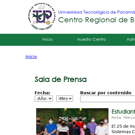
Universidad Tecnológica de Panam
Centro Regional de B
Tropical
Inicio
Nuestro Centro
Adm
Menu
Inicio
Principal
Usted
está
Sala de Prensa
aquí
Fecha:
Buscar por contenido
Estudian
Fecha: Miérco
El 25 de m
Sistemas C