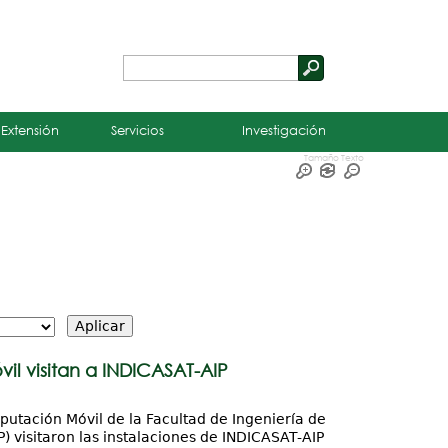
Buscar
Formulario
de
 Extensión
Servicios
Investigación
búsqueda
Tamaño Texto
il visitan a INDICASAT-AIP
putación Móvil de la Facultad de Ingeniería de
 visitaron las instalaciones de INDICASAT-AIP