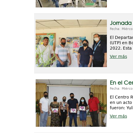
Jornada 
Fecha: Miérco
El Departa
(UTP) en B
2022. Esta 
Ver más
En el Ce
Fecha: Miérco
El Centro 
en un acto
fueron: Yul
Ver más