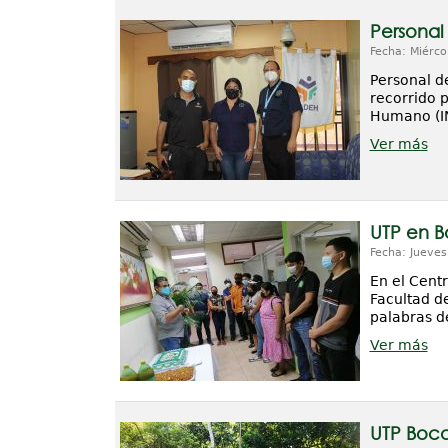
Personal
Fecha: Miérco
Personal d
recorrido p
Humano (IN
Ver más
UTP en B
Fecha: Jueves
En el Cent
Facultad de
palabras d
Ver más
UTP Boca