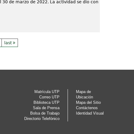
el 30 de marzo de 2022. La actividad se dio con
last
Matrícula UTP
Mapa de
Correo UTP
Ubicación
Biblioteca UTP
Mapa del Sitio
Sala de Prensa
Contáctenos
Bolsa de Trabajo
Identidad Visual
Directorio Telefónico