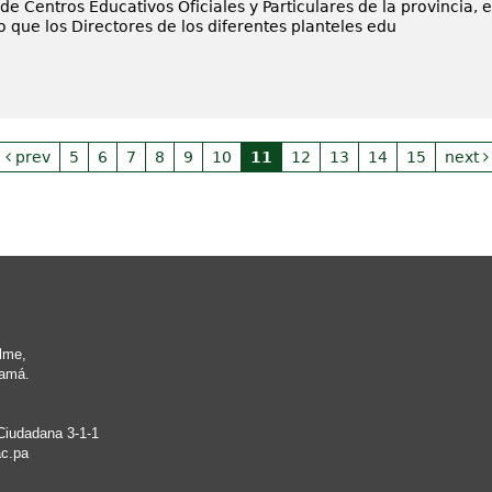
de Centros Educativos Oficiales y Particulares de la provincia, 
o que los Directores de los diferentes planteles edu
prev
5
6
7
8
9
10
11
12
13
14
15
next
lme,
namá.
Ciudadana 3-1-1
c.pa