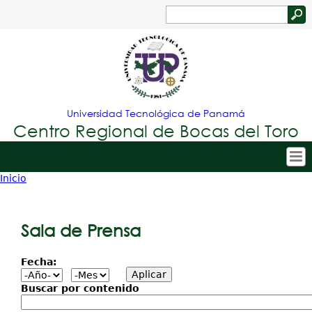
Jump to navigation
Buscar
Formulario
de
búsqueda
Universidad Tecnológica de Panamá
Centro Regional de Bocas del Toro
Inicio
Tropical
Inicio
Usted
Menu
Nuestro Centro
está
Sala de Prensa
Principal
Admisión
aquí
Fecha:
Oferta Académica
Estudiantes
Buscar por contenido